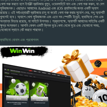
খেলা শুরু করতে হলে ইনবিল্ট ব্রাউজার খুলুন, ওয়েবসাইটে যান এবং খেলা শুরু করুন, যা বেশ
সুবিধাজনক। এছাড়াও আমাদের Android এবং iOS প্ল্যাটফর্মের জন্য একটি অ্যাপ
রয়েছে। এই সফ্টওয়্যারটি ব্রাউজার চালু না করেই খেলা শুরু করার সুযোগ দেয়, শুধু অ্যাপটি
খুললেই হবে। অ্যাপে খেলা সুবিধাজনক এবং এতে সব স্পোর্টিং ইভেন্ট, ক্যাসিনো গেম এবং
অন্যান্য ফিচার রয়েছে, যা সাইটে উপলব্ধ। প্রকৃতপক্ষে, অ্যাপটি আমাদের সাইটের একটি
ক্ষুদ্র সংস্করণ। আপনি কেবল একটি ক্লিক দূরে খেলা থেকে দূরে এবং যেকোনো সময়,
যেকোনো স্থানে বেট করতে পারবেন।
ক্যাসিনো বোনাস এবং প্রমোশনস