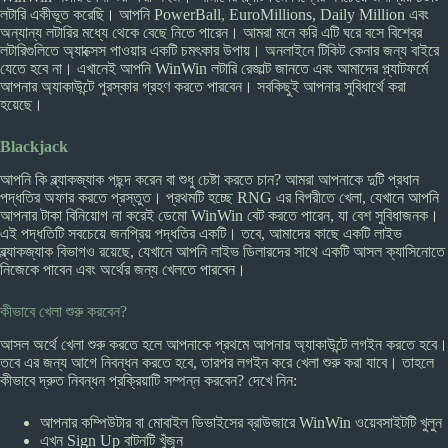
লটারি একীভূত করেছি। আপনি PowerBall, EuroMillions, Daily Million এবং
অন্যান্য লটারির মধ্যে থেকে বেছে নিতে পারেন। আমরা মনে করি এটি ঘরে বসে বিশ্বের
লটারিগুলিতে অ্যাক্সেস পাওয়ার একটি চমৎকার উপায়। অনলাইনে টিকিট কেনার জন্য বাইরে
যেতে হবে না। এখানেই আপনি WinWin লটারি রেজাল্ট জানতে এবং আমাদের প্ল্যাটফর্মে
আপনার অ্যাকাউন্টে পুরস্কার গ্রহণ করতে পারবেন। সবকিছুই আপনার সুবিধার্থে করা
হয়েছে।
Blackjack
আপনি কি ব্ল্যাকজ্যাক পছন্দ করেন বা শুধু চেষ্টা করতে চান? আমরা আপনাকে দুটি প্রধান
পদ্ধতির অফার করতে প্রস্তুত। প্রথমটি হচ্ছে RNG এর বিপরীতে খেলা, যেখানে আপনি
আপনার টাকা বিনিয়োগ না করেই ডেমো WinWin বেট করতে পারেন, যা বেশ সুবিধাজনক।
এই পদ্ধতিটি সবচেয়ে জনপ্রিয় পদ্ধতির একটি। তবে, আমাদের কাছে একটি লাইভ
ব্ল্যাকজ্যাক বিভাগও রয়েছে, যেখানে আপনি লাইভ ডিলারদের সাথে একটি আসল ক্যাসিনোতে
নিজেকে পাবেন এবং অর্থের জন্য খেলতে পারবেন।
কীভাবে খেলা শুরু করবেন?
আসল অর্থে খেলা শুরু করতে হলে আপনাকে প্রথমে আপনার অ্যাকাউন্টে লগইন করতে হবে।
তবে এর জন্য আগে নিবন্ধন করতে হবে, তারপর লগইন করে খেলা শুরু করা যাবে। তাহলে
কীভাবে দ্রুত নিবন্ধন প্রক্রিয়াটি সম্পন্ন করবেন? দেখে নিন:
আপনার কম্পিউটার বা মোবাইল ডিভাইসের ব্রাউজারে WinWin ওয়েবসাইটটি খুলুন
এখন Sign Up বাটনটি খুঁজুন