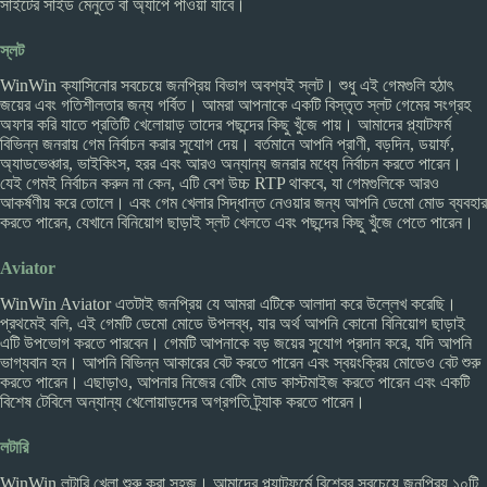
সাইটের সাইড মেনুতে বা অ্যাপে পাওয়া যাবে।
স্লট
WinWin ক্যাসিনোর সবচেয়ে জনপ্রিয় বিভাগ অবশ্যই স্লট। শুধু এই গেমগুলি হঠাৎ
জয়ের এবং গতিশীলতার জন্য গর্বিত। আমরা আপনাকে একটি বিস্তৃত স্লট গেমের সংগ্রহ
অফার করি যাতে প্রতিটি খেলোয়াড় তাদের পছন্দের কিছু খুঁজে পায়। আমাদের প্ল্যাটফর্ম
বিভিন্ন জনরায় গেম নির্বাচন করার সুযোগ দেয়। বর্তমানে আপনি প্রাণী, বড়দিন, ডয়ার্ফ,
অ্যাডভেঞ্চার, ভাইকিংস, হরর এবং আরও অন্যান্য জনরার মধ্যে নির্বাচন করতে পারেন।
যেই গেমই নির্বাচন করুন না কেন, এটি বেশ উচ্চ RTP থাকবে, যা গেমগুলিকে আরও
আকর্ষণীয় করে তোলে। এবং গেম খেলার সিদ্ধান্ত নেওয়ার জন্য আপনি ডেমো মোড ব্যবহার
করতে পারেন, যেখানে বিনিয়োগ ছাড়াই স্লট খেলতে এবং পছন্দের কিছু খুঁজে পেতে পারেন।
Aviator
WinWin Aviator এতটাই জনপ্রিয় যে আমরা এটিকে আলাদা করে উল্লেখ করেছি।
প্রথমেই বলি, এই গেমটি ডেমো মোডে উপলব্ধ, যার অর্থ আপনি কোনো বিনিয়োগ ছাড়াই
এটি উপভোগ করতে পারবেন। গেমটি আপনাকে বড় জয়ের সুযোগ প্রদান করে, যদি আপনি
ভাগ্যবান হন। আপনি বিভিন্ন আকারের বেট করতে পারেন এবং স্বয়ংক্রিয় মোডেও বেট শুরু
করতে পারেন। এছাড়াও, আপনার নিজের বেটিং মোড কাস্টমাইজ করতে পারেন এবং একটি
বিশেষ টেবিলে অন্যান্য খেলোয়াড়দের অগ্রগতি ট্র্যাক করতে পারেন।
লটারি
WinWin লটারি খেলা শুরু করা সহজ। আমাদের প্ল্যাটফর্মে বিশ্বের সবচেয়ে জনপ্রিয় ১০টি