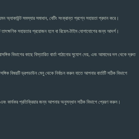
ন অ্যাকাউন্ট সমস্যার সমাধান, বেটিং সংক্রান্ত প্রশ্নে সহায়তা প্রদান করে।
 তাৎক্ষণিক সহায়তার প্রয়োজন হলে বা রিয়েল-টাইম যোগাযোগের জন্য আদর্শ।
ঙ্গিক বিভাগের কাছে বিস্তারিত বার্তা পাঠানোর সুযোগ দেয়, এবং আমাদের দল থেকে দ্রুত
গিক বিষয়টি ড্রপডাউন মেনু থেকে নির্বাচন করুন যাতে আপনার বার্তাটি সঠিক বিভাগে
বং কার্যকর প্রতিক্রিয়ার জন্য আপনার অনুসন্ধান সঠিক বিভাগে প্রেরণ করুন।