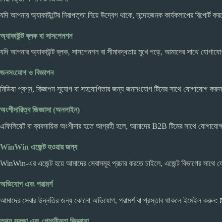
যদি আপনার অ্যাকাউন্টের নিরাপত্তা নিয়ে উদ্বেগ থাকে, সন্দেহজনক কার্যকলাপের রিপোর্ট 
অ্যাকাউন্ট ব্লক বা সাসপেনশন
যদি আপনার অ্যাকাউন্ট ব্লক, সাসপেনশন বা সীমাবদ্ধতার মুখে পড়ে, আমাদের সাথে যোগা
জনসংযোগ ও বিজ্ঞাপন
মিডিয়া প্রশ্ন, বিজ্ঞাপন সুযোগ বা সহযোগিতার জন্য জনসংযোগ টিমের সাথে যোগাযোগ করু
অংশীদারিত্ব জিজ্ঞাসা (অনলাইন)
এফিলিয়েট বা ব্যবসায়িক অংশীদার হতে আগ্রহী হলে, আমাদের B2B টিমের সাথে যোগাযো
WinWin এজেন্ট হওয়ার জন্য
WinWin-এর এজেন্ট হয়ে আমাদের সেবাসমূহ প্রচার করতে চাইলে, এজেন্ট বিভাগের সাথে
অভিযোগ এবং পরামর্শ
আমাদের সেবার উন্নতির জন্য কোনো অভিযোগ, পরামর্শ বা প্রস্তাব থাকলে ইমেইল করুন:
তথ্য সুরক্ষা এবং গোপনীয়তা জিজ্ঞাসা